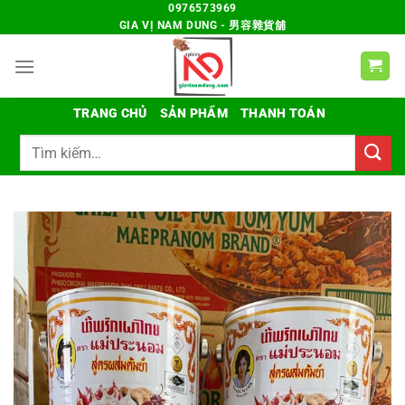
Chuyển
0976573969
GIA VỊ NAM DUNG - 男容雜貨舖
đến
nội
dung
TRANG CHỦ
SẢN PHẨM
THANH TOÁN
Tìm
kiếm: