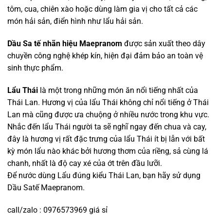
tôm, cua, chiên xào hoặc dùng làm gia vị cho tất cả các
món hải sản, điển hình như lẩu hải sản.
Dầu Sa tế nhãn hiệu Maepranom
được sản xuất theo dây
chuyền công nghệ khép kín, hiện đại đảm bảo an toàn vệ
sinh thực phẩm.
Lẩu Thái
là một trong những món ăn nổi tiếng nhất của
Thái Lan. Hương vị của lẩu Thái không chỉ nổi tiếng ở Thái
Lan mà cũng được ưa chuộng ở nhiều nước trong khu vực.
Nhắc đến lẩu Thái người ta sẽ nghĩ ngay đến chua và cay,
đây là hương vị rất đặc trưng của lẩu Thái ít bị lẫn với bất
kỳ món lẩu nào khác bởi hương thơm của riềng, sả cùng lá
chanh, nhất là độ cay xé của ớt trên đầu lưỡi.
Để nước dùng Lẩu đúng kiểu Thái Lan, bạn hãy sử dụng
Dầu Satế Maepranom.
call/zalo : 0976573969 giá sỉ