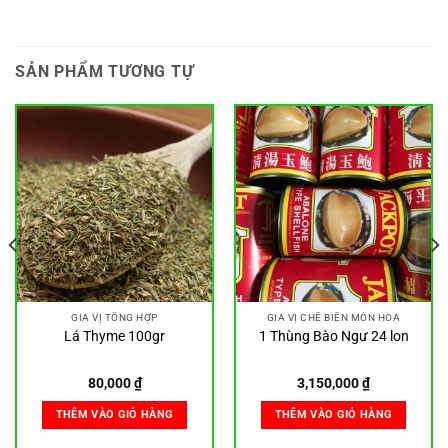
SẢN PHẨM TƯƠNG TỰ
GIA VỊ TỔNG HỢP
GIA VỊ CHẾ BIẾN MÓN HOA
Lá Thyme 100gr
1 Thùng Bào Ngư 24 lon
80,000
₫
3,150,000
₫
THÊM VÀO GIỎ HÀNG
THÊM VÀO GIỎ HÀNG