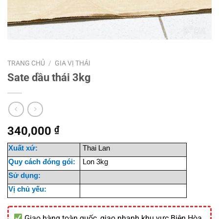
TRANG CHỦ
/
GIA VỊ THÁI
Sate dầu thái 3kg
340,000
₫
Xuất xứ:
Thai Lan
Quy cách đóng gói:
Lon 3kg
Sử dụng:
Vị chủ yếu:
Giao hàng toàn quốc, giao nhanh khu vực Biên Hòa,