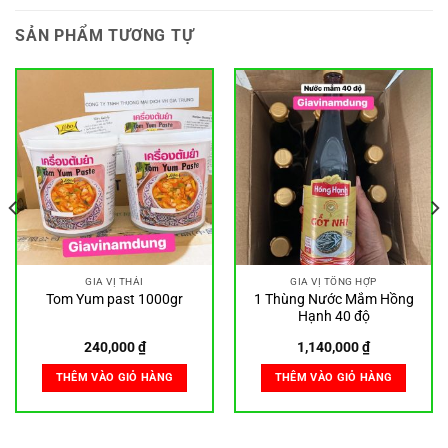
SẢN PHẨM TƯƠNG TỰ
GIA VỊ THÁI
GIA VỊ TỔNG HỢP
1 Thùng Nước Mắm Hồng
Tom Yum past 1000gr
Hạnh 40 độ
240,000
₫
1,140,000
₫
THÊM VÀO GIỎ HÀNG
THÊM VÀO GIỎ HÀNG