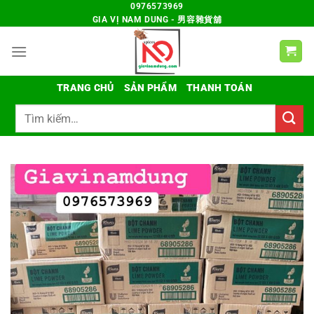
Chuyển
0976573969
GIA VỊ NAM DUNG - 男容雜貨舖
đến
nội
dung
TRANG CHỦ
SẢN PHẨM
THANH TOÁN
Tìm
kiếm: