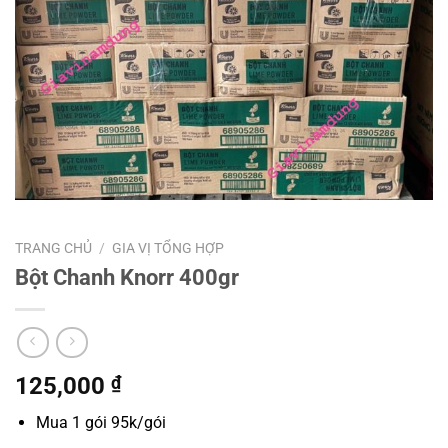
TRANG CHỦ
/
GIA VỊ TỔNG HỢP
Bột Chanh Knorr 400gr
125,000
₫
Mua 1 gói 95k/gói