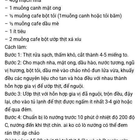
– 40g mạch nha
– 1 muỗng canh mật ong
– ½ muỗng cafe bột tỏi (1muỗng canh hoặc tỏi băm)
– ½ muỗng cafe dầu mè
– 1 ít tiêu
– 2 muỗng cafe bột ướp thịt xá xíu
Cách làm:
Bước 1: Thịt rửa sạch, thấm khô, cắt thành 4-5 miếng to.
Bước 2: Cho mạch nha, mật ong, dầu hào, nước tương, ngũ
vị hương, bột tỏi, dầu mè vào chảo nhỏ đun lửa vừa, khuấy
đều các nguyên liệu cho tan và hòa đều với nhau thành
hỗn hợp gia vị để ướp thịt, để nguội.
Bước 3: Ướp thịt với hỗn hợp gia vị đã nguội, trộn đều, đậy
lại, cho vào tủ lạnh để thịt được ngấm ít nhất 3-4 giờ hoặc
để qua đêm.
Bước 4: Chuẩn bị lò nướng trước 10 phút ở nhiệt độ 200 độ
C, nướng đến khi thịt chín. ai ko có lò nướng có thể đem
rán thịt áp chảo