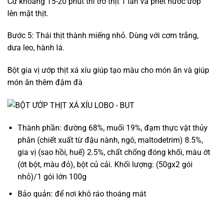
Cứ khoảng 15-20 phút thì trở thịt 1 lần và phết nước ướp
lên mặt thịt.
Bước 5: Thái thịt thành miếng nhỏ. Dùng với cơm trắng,
dưa leo, hành lá.
Bột gia vị ướp thịt xá xíu giúp tạo màu cho món ăn và giúp
món ăn thêm đậm đà
Thành phần: đường 68%, muối 19%, đạm thực vật thủy
phân (chiết xuất từ đậu nành, ngô, maltodetrim) 8.5%,
gia vị (sao hồi, huế) 2.5%, chất chống đóng khối, màu ớt
(ớt bột, màu đỏ), bột củ cải. Khối lượng: (50gx2 gói
nhỏ)/1 gói lớn 100g
Bảo quản: để nơi khô ráo thoáng mát