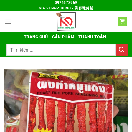
Chuyển
0976573969
GIA VỊ NAM DUNG - 男容雜貨舖
đến
nội
dung
TRANG CHỦ
SẢN PHẨM
THANH TOÁN
Tìm
kiếm: