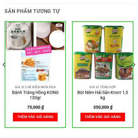
SẢN PHẨM TƯƠNG TỰ
GIA VỊ CHẾ BIẾN MÓN HOA
GIA VỊ TỔNG HỢP
Bánh Tráng Hồng KONG
Bột Nêm Hải Sản Knorr 1,5
130gr
kg
75,000
₫
350,000
₫
THÊM VÀO GIỎ HÀNG
THÊM VÀO GIỎ HÀNG