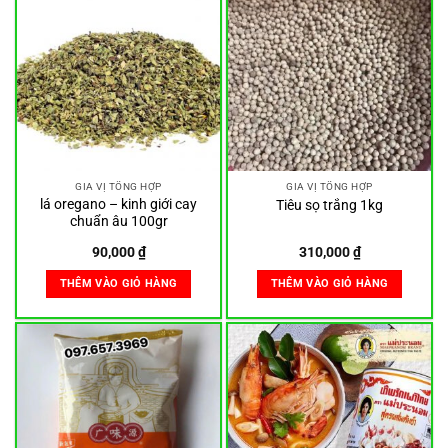
GIA VỊ TỔNG HỢP
GIA VỊ TỔNG HỢP
lá oregano – kinh giới cay
Tiêu sọ trắng 1kg
chuẩn âu 100gr
90,000
₫
310,000
₫
THÊM VÀO GIỎ HÀNG
THÊM VÀO GIỎ HÀNG