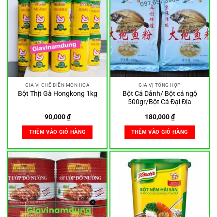
GIA VỊ CHẾ BIẾN MÓN HOA
GIA VỊ TỔNG HỢP
Bột Cá Dảnh/ Bột cá ngộ
Bột Thịt Gà Hongkong 1kg
500gr/Bột Cá Đại Địa
90,000
₫
180,000
₫
THÊM VÀO GIỎ HÀNG
THÊM VÀO GIỎ HÀNG