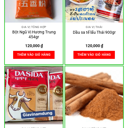
GIA VỊ TỔNG HỢP
GIA VỊ THÁI
Bột Ngũ Vị Hương Trung
Dầu sa tế lẩu Thái 900gr
454gr
120,000
₫
120,000
₫
THÊM VÀO GIỎ HÀNG
THÊM VÀO GIỎ HÀNG