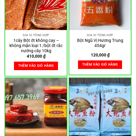
GIA VỊ TỔNG HỢP
GIA VỊ TỔNG HỢP
1cây Bột ớt không cay –
Bột Ngũ Vị Hương Trung
không mặn loại 1 /bột ớt rắc
454gr
nướng cây 10kg
120,000
₫
410,000
₫
THÊM VÀO GIỎ HÀNG
THÊM VÀO GIỎ HÀNG