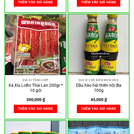
THÊM VÀO GIỎ HÀNG
THÊM VÀO GIỎ HÀNG
GIA VỊ TỔNG HỢP
GIA VỊ CHẾ BIẾN MÓN HOA
Xá Xíu LoBo Thái Lan 200gr *
Dầu hào hải thiên nội đia
10 gói
700g
300,000
₫
45,000
₫
THÊM VÀO GIỎ HÀNG
THÊM VÀO GIỎ HÀNG