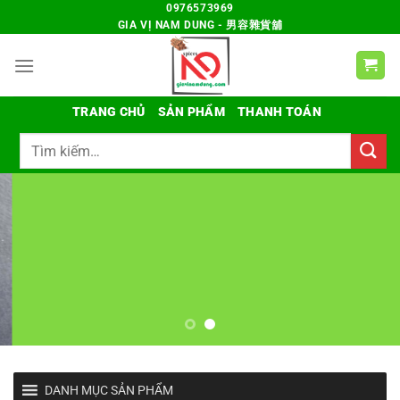
Chuyển
0976573969
GIA VỊ NAM DUNG - 男容雜貨舖
đến
nội
dung
TRANG CHỦ
SẢN PHẨM
THANH TOÁN
Tìm
kiếm:
DANH MỤC SẢN PHẨM