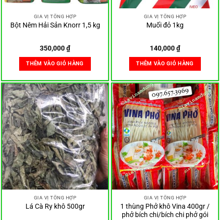
GIA VỊ TỔNG HỢP
GIA VỊ TỔNG HỢP
Bột Nêm Hải Sản Knorr 1,5 kg
Muối đỏ 1kg
350,000
₫
140,000
₫
THÊM VÀO GIỎ HÀNG
THÊM VÀO GIỎ HÀNG
GIA VỊ TỔNG HỢP
GIA VỊ TỔNG HỢP
1 thùng Phở khô Vina 400gr /
Lá Cà Ry khô 500gr
phở bích chi/bích chi phở gói