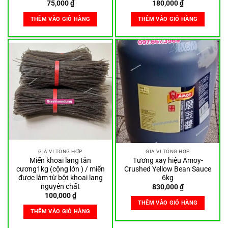
75,000
₫
180,000
₫
THÊM VÀO GIỎ HÀNG
THÊM VÀO GIỎ HÀNG
GIA VỊ TỔNG HỢP
GIA VỊ TỔNG HỢP
Miến khoai lang tân
Tương xay hiệu Amoy-
cương1kg (cộng lớn ) / miến
Crushed Yellow Bean Sauce
được làm từ bột khoai lang
6kg
nguyên chất
830,000
₫
100,000
₫
THÊM VÀO GIỎ HÀNG
THÊM VÀO GIỎ HÀNG