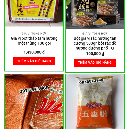
GIA VỊ TỔNG HỢP
GIA VỊ TỔNG HỢP
Gia vị bột thập tam hương
Bột gia vị rắc nướng tân
một thùng 100 gói
cương 500gr, bột rắc đồ
nướng đường phố TQ
1,430,000
₫
100,000
₫
THÊM VÀO GIỎ HÀNG
THÊM VÀO GIỎ HÀNG