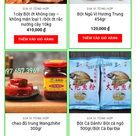
GIA VỊ TỔNG HỢP
GIA VỊ TỔNG HỢP
1cây Bột ớt không cay –
Bột Ngũ Vị Hương Trung
không mặn loại 1 /bột ớt rắc
454gr
nướng cây 10kg
120,000
₫
410,000
₫
THÊM VÀO GIỎ HÀNG
THÊM VÀO GIỎ HÀNG
GIA VỊ TỔNG HỢP
GIA VỊ TỔNG HỢP
chao đỏ trung Wangzhihe
Bột Cá Dảnh/ Bột cá ngộ
300gr
500gr/Bột Cá Đại Địa