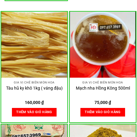
GIA VỊ CHẾ BIẾN MÓN HOA
GIA VỊ CHẾ BIẾN MÓN HOA
Tàu hũ ky khô 1kg ( váng đậu)
Mạch nha Hồng Kông 500ml
160,000
₫
75,000
₫
THÊM VÀO GIỎ HÀNG
THÊM VÀO GIỎ HÀNG