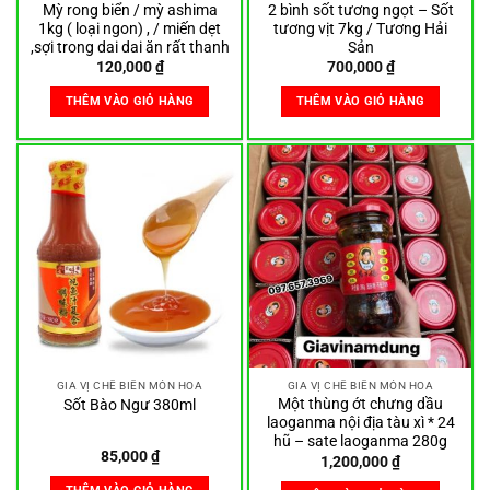
Mỳ rong biển / mỳ ashima
2 bình sốt tương ngọt – Sốt
1kg ( loại ngon) , / miến dẹt
tương vịt 7kg / Tương Hải
,sợi trong dai dai ăn rất thanh
Sản
120,000
₫
700,000
₫
THÊM VÀO GIỎ HÀNG
THÊM VÀO GIỎ HÀNG
GIA VỊ CHẾ BIẾN MÓN HOA
GIA VỊ CHẾ BIẾN MÓN HOA
Một thùng ớt chưng dầu
Sốt Bào Ngư 380ml
laoganma nội địa tàu xì * 24
hũ – sate laoganma 280g
85,000
₫
1,200,000
₫