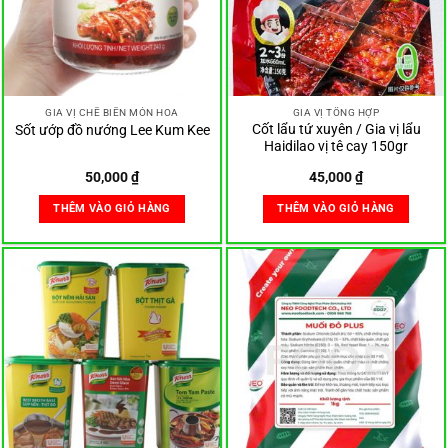
GIA VỊ CHẾ BIẾN MÓN HOA
GIA VỊ TỔNG HỢP
Cốt lẩu tứ xuyên / Gia vị lẩu
Sốt ướp đồ nướng Lee Kum Kee
Haidilao vị tê cay 150gr
50,000
₫
45,000
₫
THÊM VÀO GIỎ HÀNG
THÊM VÀO GIỎ HÀNG