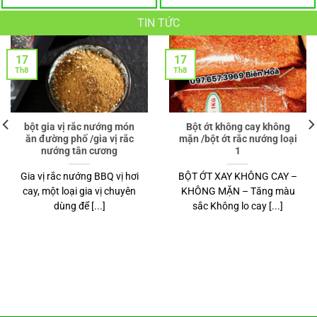
TIN TỨC
19
24
Th5
Th3
Bột cá Dảnh/Bột cá đại địa
Bột Nấm hương –
dùng nấu súp,làm muối ,sốt
mushroom powder Lee
….
Kum Kee 200gr – Hồng
Kông
Bột cá dảnh /bột cá ngộ •
Bột nấm hương được sử
Dùng thay thế bột ngọt, hạt
dụng đa dạng trong chế
nêm [...]
biến sản xuất mì ăn [...]