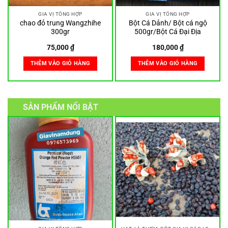
GIA VỊ TỔNG HỢP
GIA VỊ TỔNG HỢP
chao đỏ trung Wangzhihe
Bột Cá Dảnh/ Bột cá ngộ
300gr
500gr/Bột Cá Đại Địa
75,000
₫
180,000
₫
THÊM VÀO GIỎ HÀNG
THÊM VÀO GIỎ HÀNG
SẢN PHẨM NỔI BẬT