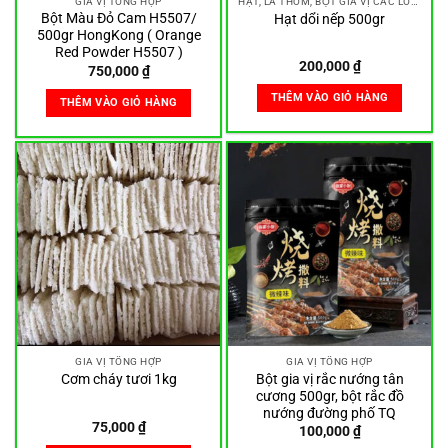
GIA VỊ TỔNG HỢP
HẠT, LÁ THƠM, BỘT GIA VỊ CÁC LOẠI
Bột Màu Đỏ Cam H5507/
Hạt dổi nếp 500gr
500gr HongKong ( Orange
Red Powder H5507 )
200,000
₫
750,000
₫
THÊM VÀO GIỎ HÀNG
THÊM VÀO GIỎ HÀNG
GIA VỊ TỔNG HỢP
GIA VỊ TỔNG HỢP
Bột gia vị rắc nướng tân
Cơm cháy tươi 1kg
cương 500gr, bột rắc đồ
nướng đường phố TQ
75,000
₫
100,000
₫