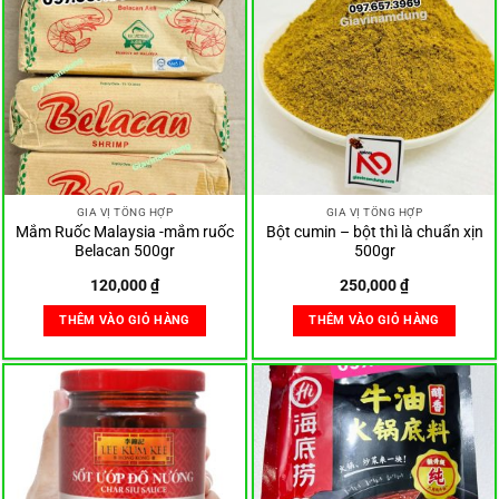
GIA VỊ TỔNG HỢP
GIA VỊ TỔNG HỢP
Mắm Ruốc Malaysia -mắm ruốc
Bột cumin – bột thì là chuẩn xịn
Belacan 500gr
500gr
120,000
₫
250,000
₫
THÊM VÀO GIỎ HÀNG
THÊM VÀO GIỎ HÀNG