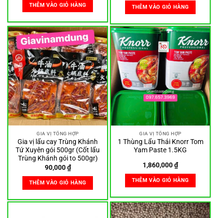
THÊM VÀO GIỎ HÀNG
THÊM VÀO GIỎ HÀNG
GIA VỊ TỔNG HỢP
GIA VỊ TỔNG HỢP
Gia vị lẩu cay Trùng Khánh
1 Thùng Lẩu Thái Knorr Tom
Tứ Xuyên gói 500gr (Cốt lẩu
Yam Paste 1.5KG
Trùng Khánh gói to 500gr)
1,860,000
₫
90,000
₫
THÊM VÀO GIỎ HÀNG
THÊM VÀO GIỎ HÀNG