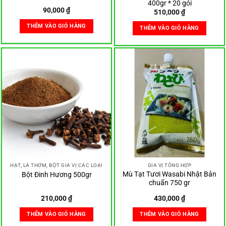
400gr * 20 gói
90,000
₫
510,000
₫
THÊM VÀO GIỎ HÀNG
THÊM VÀO GIỎ HÀNG
HẠT, LÁ THƠM, BỘT GIA VỊ CÁC LOẠI
GIA VỊ TỔNG HỢP
Mù Tạt Tươi Wasabi Nhật Bản
Bột Đinh Hương 500gr
chuẩn 750 gr
210,000
₫
430,000
₫
THÊM VÀO GIỎ HÀNG
THÊM VÀO GIỎ HÀNG