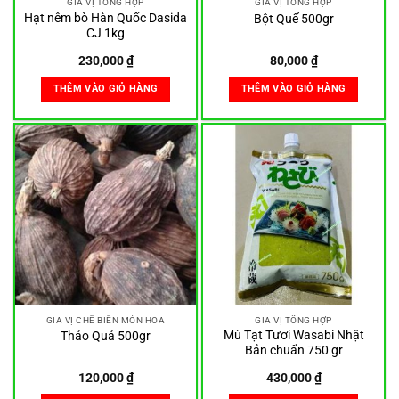
GIA VỊ TỔNG HỢP
GIA VỊ TỔNG HỢP
Hạt nêm bò Hàn Quốc Dasida
Bột Quế 500gr
CJ 1kg
230,000
₫
80,000
₫
THÊM VÀO GIỎ HÀNG
THÊM VÀO GIỎ HÀNG
GIA VỊ CHẾ BIẾN MÓN HOA
GIA VỊ TỔNG HỢP
Mù Tạt Tươi Wasabi Nhật
Thảo Quả 500gr
Bản chuẩn 750 gr
120,000
₫
430,000
₫