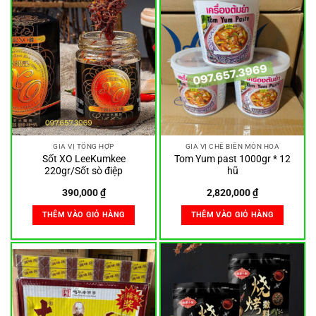
GIA VỊ TỔNG HỢP
GIA VỊ CHẾ BIẾN MÓN HOA
Sốt XO LeeKumkee
Tom Yum past 1000gr * 12
220gr/Sốt sò điệp
hũ
390,000
₫
2,820,000
₫
THÊM VÀO GIỎ HÀNG
THÊM VÀO GIỎ HÀNG