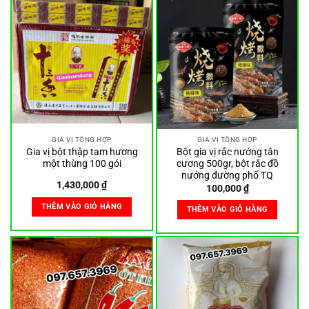
GIA VỊ TỔNG HỢP
GIA VỊ TỔNG HỢP
Gia vị bột thập tam hương
Bột gia vị rắc nướng tân
một thùng 100 gói
cương 500gr, bột rắc đồ
nướng đường phố TQ
1,430,000
₫
100,000
₫
THÊM VÀO GIỎ HÀNG
THÊM VÀO GIỎ HÀNG