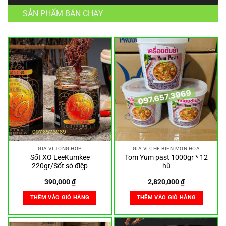
SẢN PHẨM BÁN CHẠY
GIA VỊ TỔNG HỢP
GIA VỊ CHẾ BIẾN MÓN HOA
Sốt XO LeeKumkee
Tom Yum past 1000gr * 12
220gr/Sốt sò điệp
hũ
390,000
₫
2,820,000
₫
THÊM VÀO GIỎ HÀNG
THÊM VÀO GIỎ HÀNG