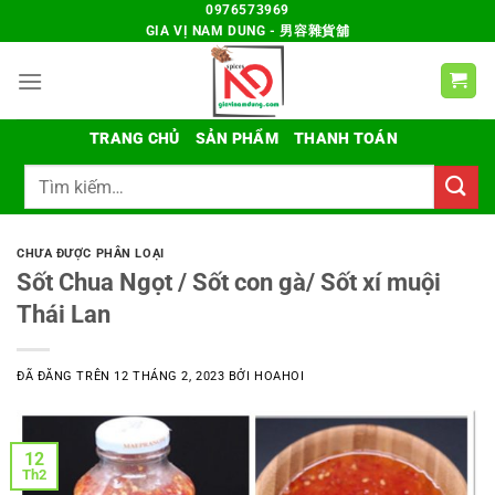
Chuyển
0976573969
GIA VỊ NAM DUNG - 男容雜貨舖
đến
nội
dung
TRANG CHỦ
SẢN PHẨM
THANH TOÁN
Tìm
kiếm:
CHƯA ĐƯỢC PHÂN LOẠI
Sốt Chua Ngọt / Sốt con gà/ Sốt xí muội
Thái Lan
ĐÃ ĐĂNG TRÊN
12 THÁNG 2, 2023
BỞI
HOAHOI
12
Th2