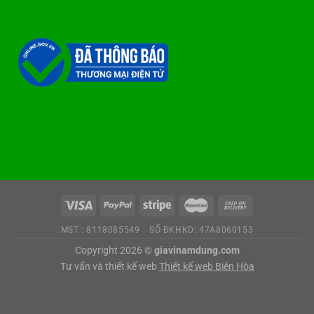
MST : 8118085549
SỐ ĐKHKD: 47A8060153
Copyright 2026 ©
giavinamdung.com
Tư vấn và thiết kế web
Thiết kế web Biên Hòa