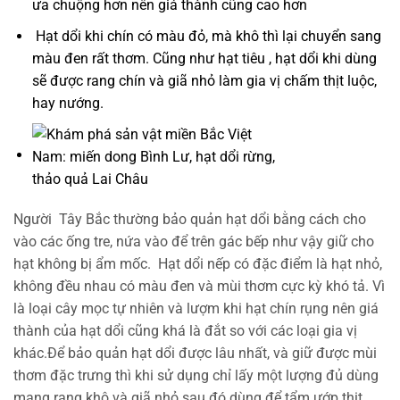
ưa chuộng hơn nên giá thành cũng cao hơn
Hạt dổi khi chín có màu đỏ, mà khô thì lại chuyển sang
màu đen rất thơm. Cũng như hạt tiêu , hạt dổi khi dùng
sẽ được rang chín và giã nhỏ làm gia vị chấm thịt luộc,
hay nướng.
Người Tây Bắc thường bảo quản hạt dổi bằng cách cho
vào các ống tre, nứa vào để trên gác bếp như vậy giữ cho
hạt không bị ẩm mốc. Hạt dổi nếp có đặc điểm là hạt nhỏ,
không đều nhau có màu đen và mùi thơm cực kỳ khó tả. Vì
là loại cây mọc tự nhiên và lượm khi hạt chín rụng nên giá
thành của hạt dổi cũng khá là đắt so với các loại gia vị
khác.
Để bảo quản hạt dổi được lâu nhất, và giữ được mùi
thơm đặc trưng thì khi sử dụng chỉ lấy một lượng đủ dùng
mang rang khô và giã nhỏ sau đó dùng để tẩm ướp thịt.