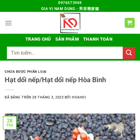
Chuyển
0976573969
GIA VỊ NAM DUNG - 男容雜貨舖
đến
nội
dung
TRANG CHỦ
SẢN PHẨM
THANH TOÁN
Tìm
kiếm:
CHƯA ĐƯỢC PHÂN LOẠI
Hạt dổi nếp/Hạt dổi nếp Hòa Bình
ĐÃ ĐĂNG TRÊN
28 THÁNG 3, 2023
BỞI
HOAHOI
28
Th3