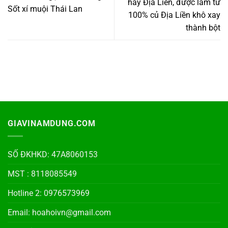
hay Địa Liền, được làm từ
Sốt xí muội Thái Lan
100% củ Địa Liền khô xay
thành bột
GIAVINAMDUNG.COM
SỐ ĐKHKD: 47A8060153
MST : 8118085549
Hotline 2: 0976573969
Email: hoahoivn@gmail.com