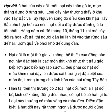
Hạt dổi
là hạt của cây dổi, một loại cây thân gỗ to, mọc
thẳng đứng ở rừng sâu. Loại cây này thường thấy ở khu
vực Tây Bắc và Tây Nguyên song do điều kiện khí hậu Tây
Bắc phù hợp hơn cả nên hạt dổi ở đây được đánh giá là
tốt nhất. Hàng năm cứ độ tháng 10, tháng 11 khi mà cây
dổi ra hoa kết trái thì người dân lại lặn lội vào tận rừng sâu
để hái, lượm quả về phơi khô để dùng dần.
Hạt dổi là một thứ gia vị không thể thiếu của đồng bào
nơi này đặc biệt là các món thịt khô như: thịt trâu gác
bếp, lợn gác bếp hay lạp sườn.., đều phải có hạt dổi,
mắc khén mới dậy lên được cái hương vị đặc biệt của
món ăn, tượng trưng cho linh hồn của núi rừng Tây Bắc.
Hiện tại trên thị trường có 2 loại hạt dổi, một là Hạt dổi
bé, kích cỡ không đồng đều nhau, có hạt bé có hạt lại to.
Loại này thường có màu vàng và màu đen. Điểm đặc
biệt là hạt dổi này rất thơm ngon và được người dùng