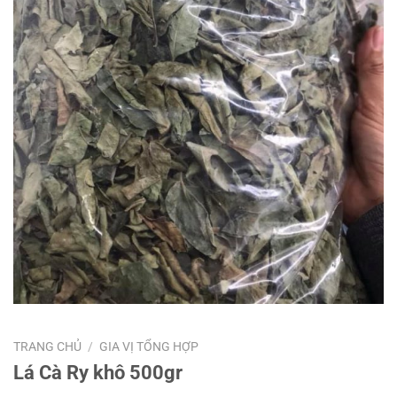
TRANG CHỦ
/
GIA VỊ TỔNG HỢP
Lá Cà Ry khô 500gr