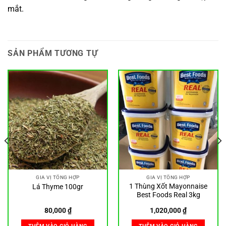
mắt.
SẢN PHẨM TƯƠNG TỰ
GIA VỊ TỔNG HỢP
GIA VỊ TỔNG HỢP
1 Thùng Xốt Mayonnaise
Lá Thyme 100gr
Best Foods Real 3kg
80,000
₫
1,020,000
₫