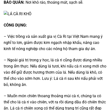
BẢO QUẢN:
Nơi khô ráo, thoáng mát, sạch sẽ.
CÔNG DỤNG:
– Việc trồng và sản xuất gia vị Cà Ri tại Việt Nam mang ý
nghĩ to lơn, giảm được kim ngạch nhập khẩu, nâng cao
kinh tế nông nghiệp cho các nông hộ tham gia dự án.
– Ngoài giá trị trong y học, lá cà ri cũng được dùng nhiều
trong ẩm thực. Nếu dùng lá tươi, khi nấu cà ri xong mới cho
vào để giữ được hương thơm của lá. Nếu dùng lá khô, có
thể cho vào sớm hơn. Lưu ý: Lá cà ri sau khi nấu phải vớt
bỏ, không ăn.
– Muốn món chiên thoang thoảng mùi cà ri, chúng ta có
thể cho lá cà ri vào chiên, vớt ra rồi dùng dầu đó chiên thức
ăn. Lá cà ri chiên xong có thể dùng trang trí cũng rất đẹp