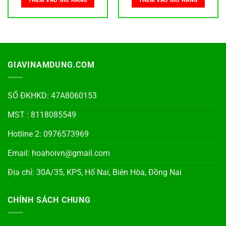
THÊM VÀO GIỎ HÀNG
THÊM VÀO GIỎ HÀNG
GIAVINAMDUNG.COM
SỐ ĐKHKD: 47A8060153
MST : 8118085549
Hotline 2: 0976573969
Email: hoahoivn@gmail.com
Địa chỉ: 30A/35, KP5, Hố Nai, Biên Hòa, Đồng Nai
CHÍNH SÁCH CHUNG