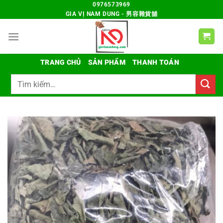
Chuyển
0976573969
GIA VỊ NAM DUNG - 男容雜貨舖
đến
nội
dung
TRANG CHỦ
SẢN PHẨM
THANH TOÁN
Tìm
kiếm: