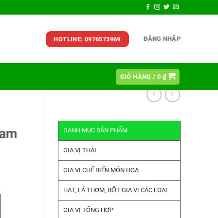
ĐĂNG NHẬP
HOTLINE: 0976573969
GIỎ HÀNG /
0
₫
Yam
DANH MỤC SẢN PHẨM
GIA VỊ THÁI
GIA VỊ CHẾ BIẾN MÓN HOA
HẠT, LÁ THƠM, BỘT GIA VỊ CÁC LOẠI
GIA VỊ TỔNG HỢP