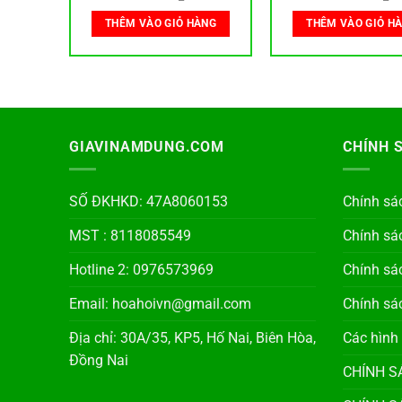
THÊM VÀO GIỎ HÀNG
THÊM VÀO GIỎ H
ÀNG
GIAVINAMDUNG.COM
CHÍNH 
SỐ ĐKHKD: 47A8060153
Chính sá
MST : 8118085549
Chính sá
Hotline 2: 0976573969
Chính sá
Email: hoahoivn@gmail.com
Chính sác
Địa chỉ: 30A/35, KP5, Hố Nai, Biên Hòa,
Các hình
Đồng Nai
CHÍNH S