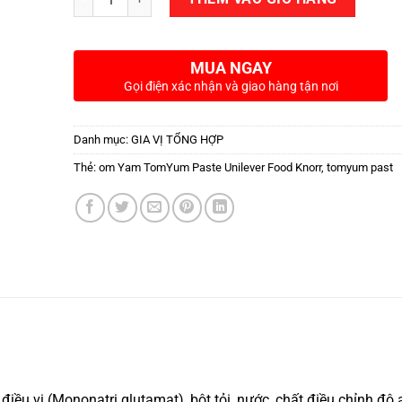
MUA NGAY
Gọi điện xác nhận và giao hàng tận nơi
Danh mục:
GIA VỊ TỔNG HỢP
Thẻ:
om Yam TomYum Paste Unilever Food Knorr
,
tomyum past
điều vị (Mononatri glutamat), bột tỏi, nước, chất điều chỉnh độ 