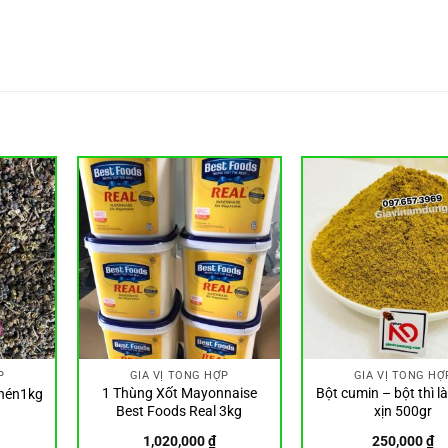
P
GIA VỊ TỔNG HỢP
GIA VỊ TỔNG HỢ
1 Thùng Xốt Mayonnaise
Bột cumin – bột thì l
khén1kg
Best Foods Real 3kg
xịn 500gr
1,020,000
₫
250,000
₫