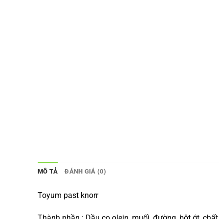
MÔ TẢ
ĐÁNH GIÁ (0)
Toyum past knorr
Thành phần : Dầu cọ olein, muối, đường, bột ớt, chất 