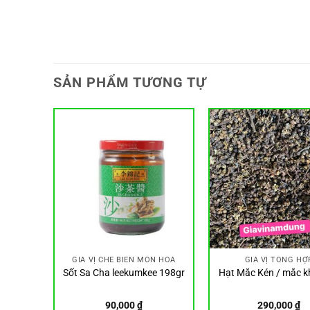
SẢN PHẨM TƯƠNG TỰ
N HOA
GIA VỊ CHẾ BIẾN MÓN HOA
GIA VỊ TỔNG HỢ
 Kong
Sốt Sa Cha leekumkee 198gr
Hạt Mắc Kén / mắc 
Gà Hong
90,000
₫
290,000
₫