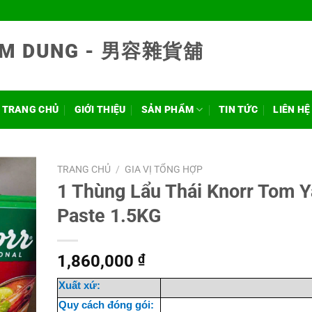
NAM DUNG - 男容雜貨舖
TRANG CHỦ
GIỚI THIỆU
SẢN PHẨM
TIN TỨC
LIÊN HỆ
TRANG CHỦ
/
GIA VỊ TỔNG HỢP
1 Thùng Lẩu Thái Knorr Tom 
Paste 1.5KG
1,860,000
₫
Xuất xứ:
Quy cách đóng gói: