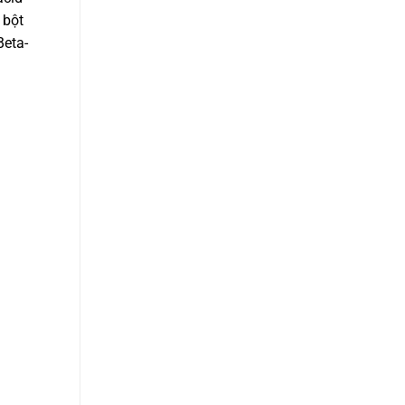
 bột
Beta-