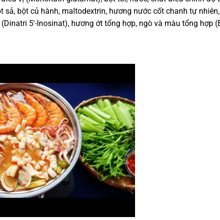
bột sả, bột củ hành, maltodextrin, hương nước cốt chanh tự nhiên,
(Dinatri 5′-Inosinat), hương ớt tổng hợp, ngò và màu tổng hợp (