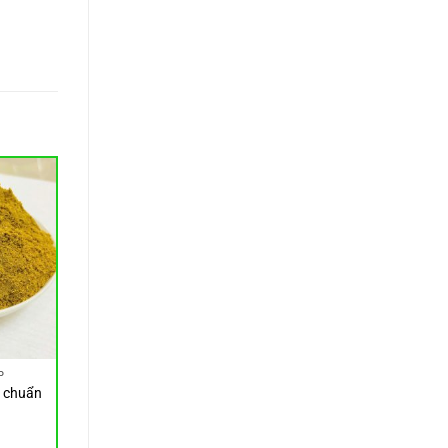
P
à chuẩn