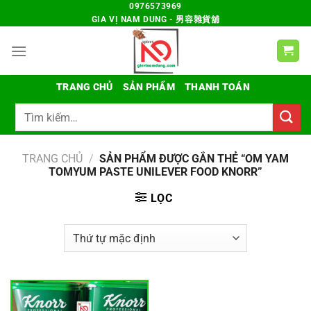
Chuyển
0976573969
GIA VỊ NAM DUNG - 男容雜貨舖
đến
nội
dung
TRANG CHỦ
SẢN PHẨM
THANH TOÁN
Tìm
kiếm:
TRANG CHỦ
/
SẢN PHẨM ĐƯỢC GẮN THẺ “OM YAM
TOMYUM PASTE UNILEVER FOOD KNORR”
LỌC