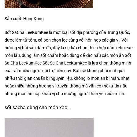
Sản xuất: HongKong
Sốt SaCha LeeKumKee là một loại sốt địa phương của Trung Quốc,
được làm từ tôm, cá bơn chọn lọc cùng với hỗn hợp các gia vị. Với
hương vị hải sản đậm đà, đây là sự lựa chọn thích hợp dành cho các
món lẩu, dùng làm sốt chấm hoặc dùng để xào nấu các món ăn Sốt
Sa Cha LeeKumKee Sốt Sa Cha LeeKumKee là lựa chọn thông minh
của rất nhiều người nội trợ hiện nay. Bạn sẽ không phải mất quá
nhiều thời gian chuẩn bị nguyên liệu, không lo món ăn bị mặn, nhạt
hoặc thiếu những hương vị truyền thống mà vẫn có thể tự tin nấu
những món ăn hợp khẩu vị cho những người thân yêu của mình.
sốt sacha dùng cho món xào…