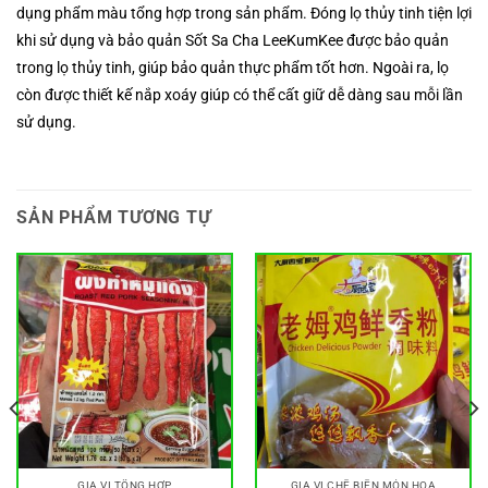
dụng phẩm màu tổng hợp trong sản phẩm. Đóng lọ thủy tinh tiện lợi
khi sử dụng và bảo quản Sốt Sa Cha LeeKumKee được bảo quản
trong lọ thủy tinh, giúp bảo quản thực phẩm tốt hơn. Ngoài ra, lọ
còn được thiết kế nắp xoáy giúp có thể cất giữ dễ dàng sau mỗi lần
sử dụng.
SẢN PHẨM TƯƠNG TỰ
GIA VỊ TỔNG HỢP
GIA VỊ CHẾ BIẾN MÓN HOA