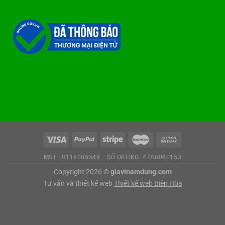
MST : 8118085549
SỐ ĐKHKD: 47A8060153
Copyright 2026 ©
giavinamdung.com
Tư vấn và thiết kế web
Thiết kế web Biên Hòa