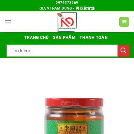
Chuyển
0976573969
GIA VỊ NAM DUNG - 男容雜貨舖
đến
nội
dung
TRANG CHỦ
SẢN PHẨM
THANH TOÁN
Tìm
kiếm: