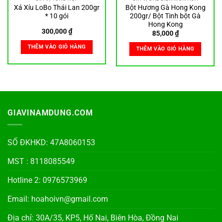
Xá Xíu LoBo Thái Lan 200gr
Bột Hương Gà Hong Kong
* 10 gói
200gr/ Bột Tinh bột Gà
Hong Kong
300,000
₫
85,000
₫
THÊM VÀO GIỎ HÀNG
THÊM VÀO GIỎ HÀNG
GIAVINAMDUNG.COM
SỐ ĐKHKD: 47A8060153
MST : 8118085549
Hotline 2: 0976573969
Email: hoahoivn@gmail.com
Địa chỉ: 30A/35, KP5, Hố Nai, Biên Hòa, Đồng Nai