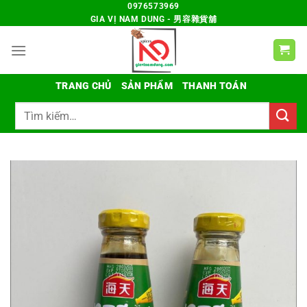
Chuyển
0976573969
GIA VỊ NAM DUNG - 男容雜貨舖
đến
nội
dung
TRANG CHỦ
SẢN PHẨM
THANH TOÁN
Tìm
kiếm: