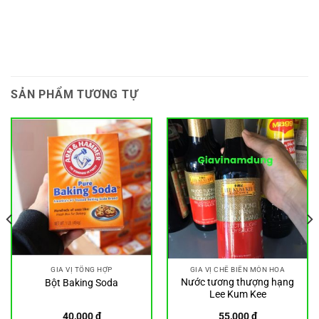
SẢN PHẨM TƯƠNG TỰ
GIA VỊ TỔNG HỢP
GIA VỊ CHẾ BIẾN MÓN HOA
Nước tương thượng hạng
Bột Baking Soda
Lee Kum Kee
40,000
₫
55,000
₫