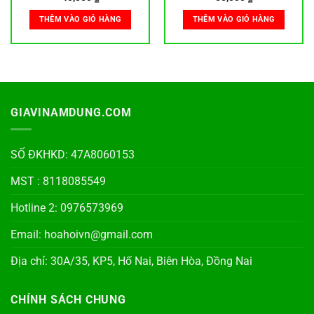
THÊM VÀO GIỎ HÀNG
THÊM VÀO GIỎ HÀNG
GIAVINAMDUNG.COM
SỐ ĐKHKD: 47A8060153
MST : 8118085549
Hotline 2: 0976573969
Email: hoahoivn@gmail.com
Địa chỉ: 30A/35, KP5, Hố Nai, Biên Hòa, Đồng Nai
CHÍNH SÁCH CHUNG