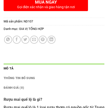
MUA NGAY
Gọi điện xác nhận và giao hàng tận nơi
Mã sản phẩm:
ND107
Danh mục:
GIA VỊ TỔNG HỢP
MÔ TẢ
THÔNG TIN BỔ SUNG
ĐÁNH GIÁ (0)
Rượu mai quế lộ là gì?
Rượu mai quế lộ là 1 loại rượu thơm có nguồn gốc từ Trung