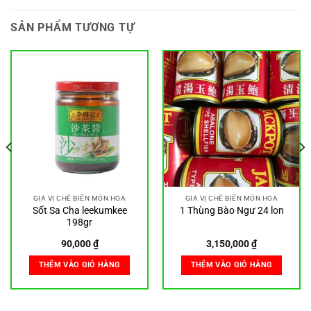
SẢN PHẨM TƯƠNG TỰ
GIA VỊ CHẾ BIẾN MÓN HOA
GIA VỊ CHẾ BIẾN MÓN HOA
Sốt Sa Cha leekumkee
1 Thùng Bào Ngư 24 lon
198gr
90,000
₫
3,150,000
₫
THÊM VÀO GIỎ HÀNG
THÊM VÀO GIỎ HÀNG