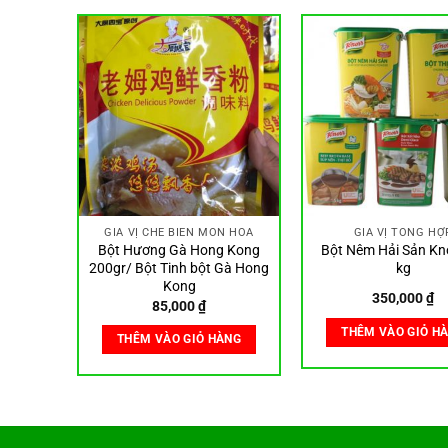
P
GIA VỊ CHẾ BIẾN MÓN HOA
GIA VỊ TỔNG HỢ
nguyệt
Bột Hương Gà Hong Kong
Bột Nêm Hải Sản Kno
50gr
200gr/ Bột Tinh bột Gà Hong
kg
Kong
350,000
₫
85,000
₫
ÀNG
THÊM VÀO GIỎ H
THÊM VÀO GIỎ HÀNG