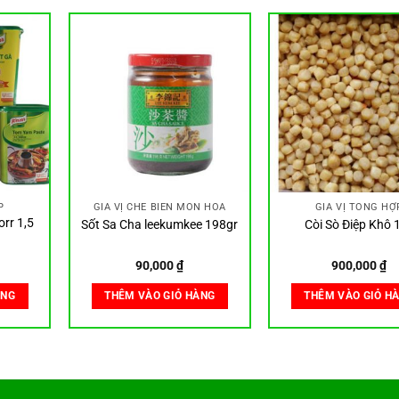
P
GIA VỊ CHẾ BIẾN MÓN HOA
GIA VỊ TỔNG HỢ
rr 1,5
Sốt Sa Cha leekumkee 198gr
Còi Sò Điệp Khô 
90,000
₫
900,000
₫
ÀNG
THÊM VÀO GIỎ HÀNG
THÊM VÀO GIỎ H