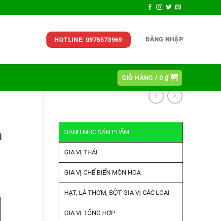
ĐĂNG NHẬP
HOTLINE: 0976573969
GIỎ HÀNG /
0
₫
n
DANH MỤC SẢN PHẨM
GIA VỊ THÁI
GIA VỊ CHẾ BIẾN MÓN HOA
HẠT, LÁ THƠM, BỘT GIA VỊ CÁC LOẠI
GIA VỊ TỔNG HỢP