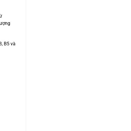
ừ
lượng
3, B5 và