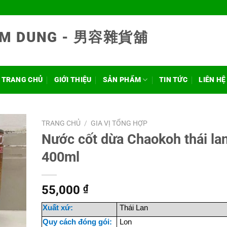
NAM DUNG - 男容雜貨舖
TRANG CHỦ
GIỚI THIỆU
SẢN PHẨM
TIN TỨC
LIÊN HỆ
TRANG CHỦ
/
GIA VỊ TỔNG HỢP
Nước cốt dừa Chaokoh thái la
400ml
55,000
₫
Xuất xứ:
Thái Lan
Quy cách đóng gói:
Lon