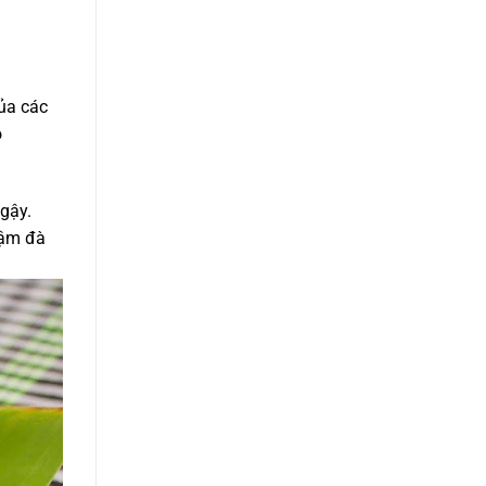
ủa các
o
gậy.
đậm đà