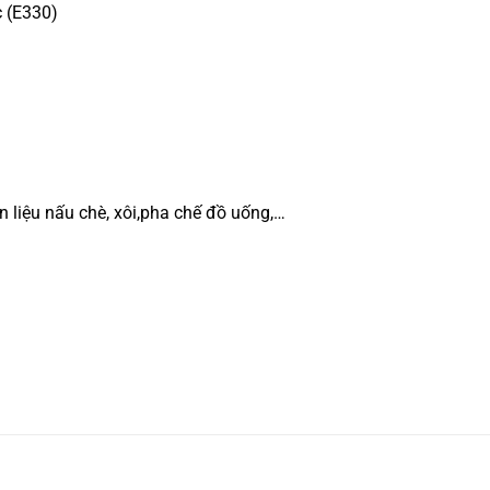
c (E330)
 liệu nấu chè, xôi,pha chế đồ uống,…