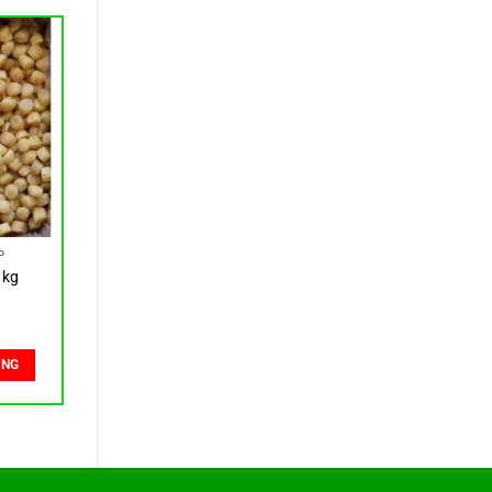
P
1kg
ÀNG