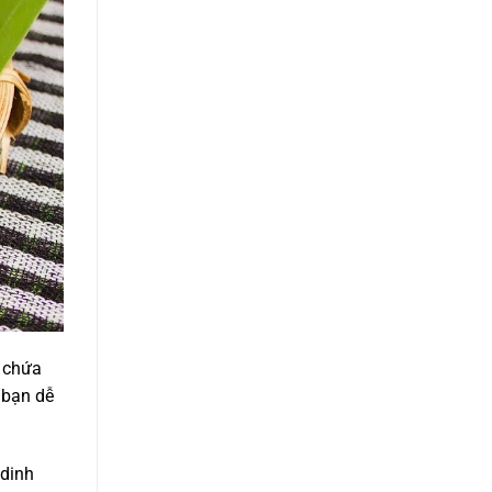
 chứa
 bạn dễ
 dinh