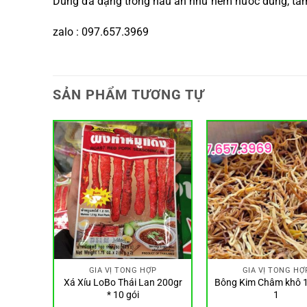
Dùng đa dạng trong nấu ăn như nêm nước dùng, tẩm
zalo : 097.657.3969
SẢN PHẨM TƯƠNG TỰ
N HOA
GIA VỊ TỔNG HỢP
GIA VỊ TỔNG HỢ
 house
Xá Xíu LoBo Thái Lan 200gr
Bông Kim Châm khô 1
ummy
* 10 gói
1