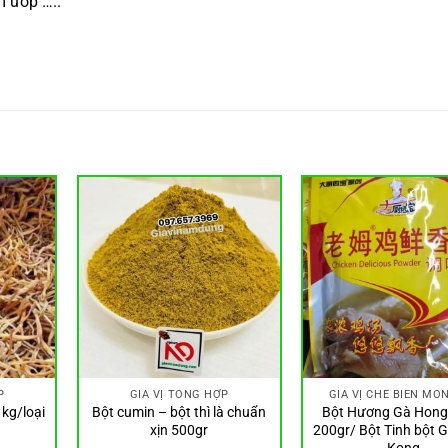
 ướp …..
P
GIA VỊ TỔNG HỢP
GIA VỊ CHẾ BIẾN MÓ
kg/loại
Bột cumin – bột thì là chuẩn
Bột Hương Gà Hong
xịn 500gr
200gr/ Bột Tinh bột 