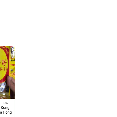
N HOA
 Kong
Gà Hong