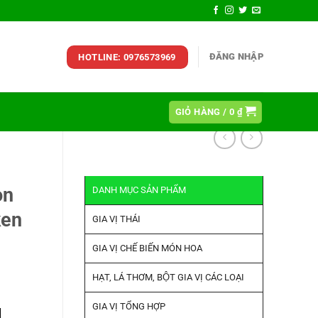
ĐĂNG NHẬP
HOTLINE: 0976573969
GIỎ HÀNG /
0
₫
on
DANH MỤC SẢN PHẨM
ken
GIA VỊ THÁI
GIA VỊ CHẾ BIẾN MÓN HOA
HẠT, LÁ THƠM, BỘT GIA VỊ CÁC LOẠI
GIA VỊ TỔNG HỢP