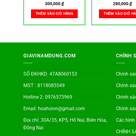
300,000
₫
280,000
₫
ÀNG
THÊM VÀO GIỎ HÀNG
THÊM VÀO GIỎ H
GIAVINAMDUNG.COM
CHÍNH 
SỐ ĐKHKD: 47A8060153
Chính sá
MST : 8118085549
Chính sá
Hotline 2: 0976573969
Chính sá
Email: hoahoivn@gmail.com
Chính sác
Địa chỉ: 30A/35, KP5, Hố Nai, Biên Hòa,
Các hình
Đồng Nai
CHÍNH S