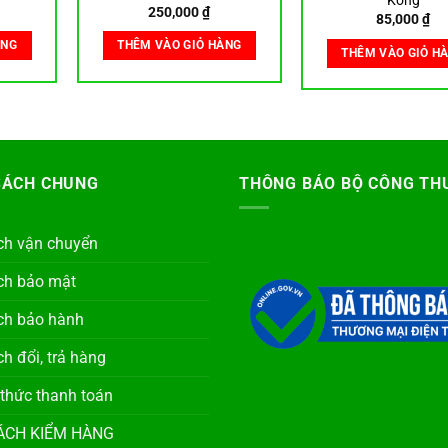
Kong
250,000
₫
85,000
₫
ÀNG
THÊM VÀO GIỎ HÀNG
THÊM VÀO GIỎ H
SÁCH CHUNG
THÔNG BÁO BỘ CÔNG TH
ch vận chuyển
ch bảo mật
ch bảo hành
h đổi, trả hàng
 thức thanh toán
ÁCH KIỂM HÀNG