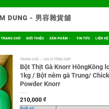
NAM DUNG - 男容雜貨舖
TRANG CHỦ
GIỚI THIỆU
SẢN PHẨM
TIN TỨC
LIÊN HỆ
TRANG CHỦ
/
GIA VỊ TỔNG HỢP
Bột Thịt Gà Knorr HôngKông l
1kg / Bột nêm gà Trung/ Chic
Powder Knorr
210,000
₫
Xuất xứ: