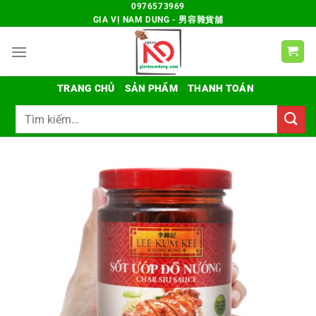
Chuyển
0976573969
GIA VỊ NAM DUNG - 男容雜貨舖
đến
nội
dung
TRANG CHỦ
SẢN PHẨM
THANH TOÁN
Tìm
kiếm: