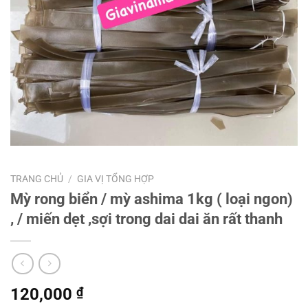
TRANG CHỦ
/
GIA VỊ TỔNG HỢP
Mỳ rong biển / mỳ ashima 1kg ( loại ngon)
, / miến dẹt ,sợi trong dai dai ăn rất thanh
120,000
₫