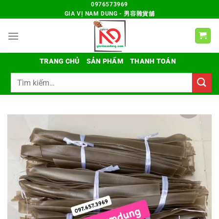
Chuyển
0976573969
GIA VỊ NAM DUNG - 男容雜貨舖
đến
nội
dung
TRANG CHỦ
SẢN PHẨM
THANH TOÁN
Tìm
kiếm: