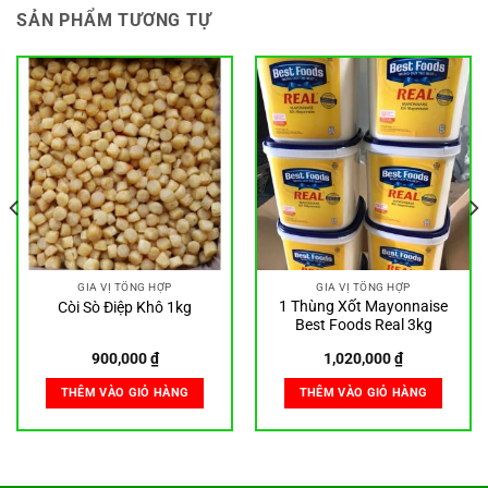
SẢN PHẨM TƯƠNG TỰ
GIA VỊ TỔNG HỢP
GIA VỊ TỔNG HỢP
1 Thùng Xốt Mayonnaise
Còi Sò Điệp Khô 1kg
Best Foods Real 3kg
900,000
₫
1,020,000
₫
THÊM VÀO GIỎ HÀNG
THÊM VÀO GIỎ HÀNG