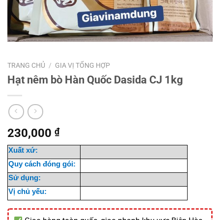
TRANG CHỦ
/
GIA VỊ TỔNG HỢP
Hạt nêm bò Hàn Quốc Dasida CJ 1kg
230,000
₫
Xuất xứ:
Quy cách đóng gói:
Sử dụng:
Vị chủ yếu: