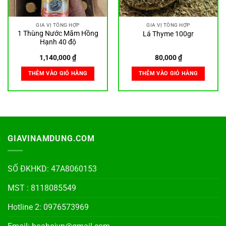
GIA VỊ TỔNG HỢP
GIA VỊ TỔNG HỢP
1 Thùng Nước Mắm Hồng
Lá Thyme 100gr
Hạnh 40 độ
1,140,000
₫
80,000
₫
THÊM VÀO GIỎ HÀNG
THÊM VÀO GIỎ HÀNG
GIAVINAMDUNG.COM
SỐ ĐKHKD: 47A8060153
MST : 8118085549
Hotline 2: 0976573969