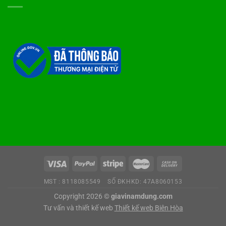
MST : 8118085549
SỐ ĐKHKD: 47A8060153
Copyright 2026 ©
giavinamdung.com
Tư vấn và thiết kế web
Thiết kế web Biên Hòa