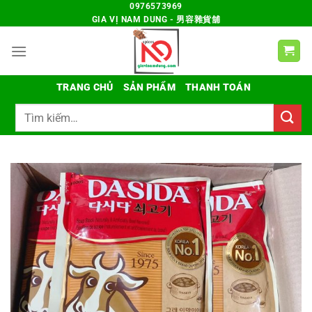
Chuyển
0976573969
GIA VỊ NAM DUNG - 男容雜貨舖
đến
nội
dung
TRANG CHỦ
SẢN PHẨM
THANH TOÁN
Tìm
kiếm: