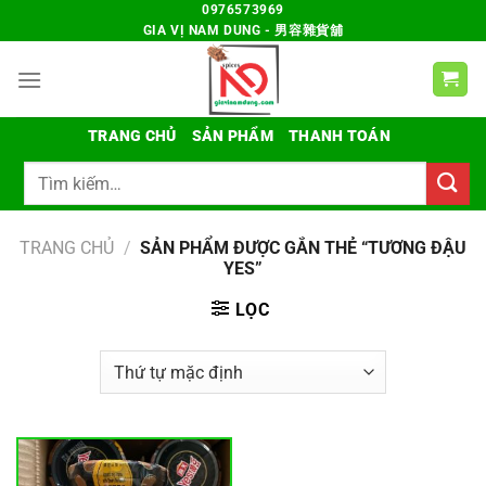
Chuyển
0976573969
GIA VỊ NAM DUNG - 男容雜貨舖
đến
nội
dung
TRANG CHỦ
SẢN PHẨM
THANH TOÁN
Tìm
kiếm:
TRANG CHỦ
/
SẢN PHẨM ĐƯỢC GẮN THẺ “TƯƠNG ĐẬU
YES”
LỌC