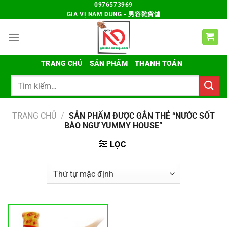
Chuyển
0976573969
GIA VỊ NAM DUNG - 男容雜貨舖
đến
nội
dung
TRANG CHỦ
SẢN PHẨM
THANH TOÁN
Tìm
kiếm:
TRANG CHỦ
/
SẢN PHẨM ĐƯỢC GẮN THẺ “NƯỚC SỐT
BÀO NGƯ YUMMY HOUSE”
LỌC