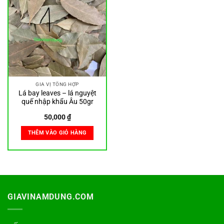
GIA VỊ TỔNG HỢP
Lá bay leaves – lá nguyệt
quế nhập khẩu Âu 50gr
50,000
₫
THÊM VÀO GIỎ HÀNG
GIAVINAMDUNG.COM