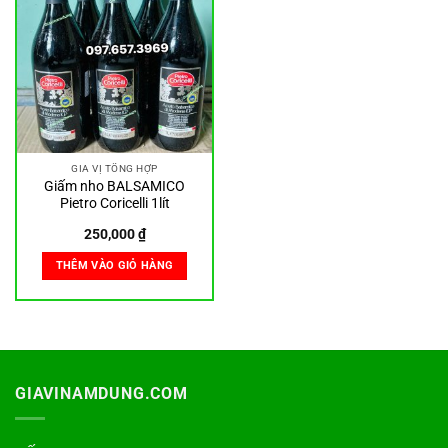
GIA VỊ TỔNG HỢP
Giấm nho BALSAMICO
Pietro Coricelli 1lít
250,000
₫
THÊM VÀO GIỎ HÀNG
GIAVINAMDUNG.COM