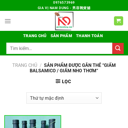
Chuyển
0976573969
GIA VỊ NAM DUNG - 男容雜貨舖
đến
nội
dung
TRANG CHỦ
SẢN PHẨM
THANH TOÁN
Tìm
kiếm:
TRANG CHỦ
/
SẢN PHẨM ĐƯỢC GẮN THẺ “GIẤM
BALSAMICO / GIẤM NHO THƠM”
LỌC