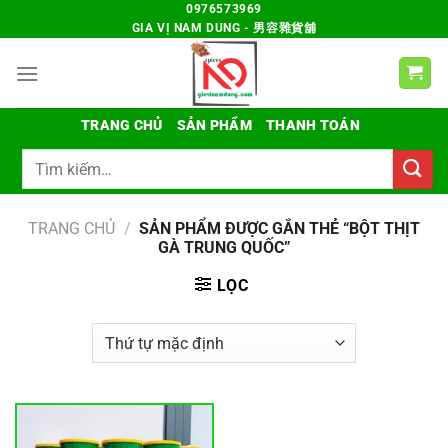
Chuyển
0976573969
GIA VỊ NAM DUNG - 男容雜貨舖
đến
nội
dung
TRANG CHỦ
SẢN PHẨM
THANH TOÁN
Tìm
kiếm:
TRANG CHỦ
/
SẢN PHẨM ĐƯỢC GẮN THẺ “BỘT THỊT
GÀ TRUNG QUỐC”
LỌC