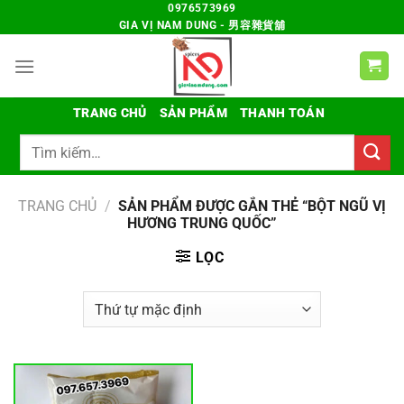
Chuyển
0976573969
GIA VỊ NAM DUNG - 男容雜貨舖
đến
nội
dung
TRANG CHỦ
SẢN PHẨM
THANH TOÁN
Tìm
kiếm:
TRANG CHỦ
/
SẢN PHẨM ĐƯỢC GẮN THẺ “BỘT NGŨ VỊ
HƯƠNG TRUNG QUỐC”
LỌC