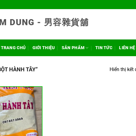
NAM DUNG - 男容雜貨舖
TRANG CHỦ
GIỚI THIỆU
SẢN PHẨM
TIN TỨC
LIÊN HỆ
ỘT HÀNH TÂY”
Hiển thị kết