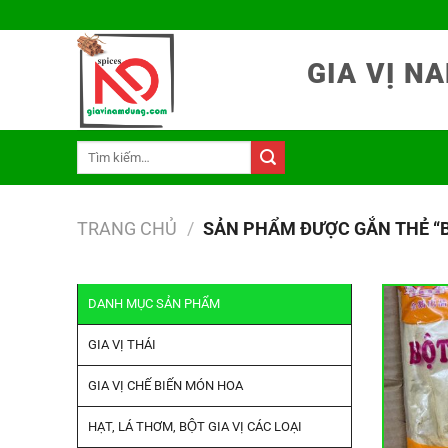
Chuyển
đến
nội
GIA VỊ 
dung
Tìm
kiếm:
TRANG CHỦ
/
SẢN PHẨM ĐƯỢC GẮN THẺ “B
DANH MỤC SẢN PHẨM
GIA VỊ THÁI
GIA VỊ CHẾ BIẾN MÓN HOA
HẠT, LÁ THƠM, BỘT GIA VỊ CÁC LOẠI