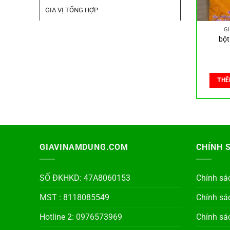
GIA VỊ TỔNG HỢP
G
bột
THÊ
GIAVINAMDUNG.COM
CHÍNH 
SỐ ĐKHKD: 47A8060153
Chính sá
MST : 8118085549
Chính sá
Hotline 2: 0976573969
Chính sá