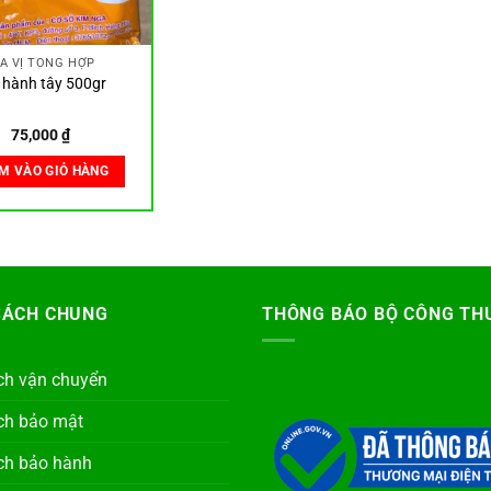
IA VỊ TỔNG HỢP
 hành tây 500gr
75,000
₫
M VÀO GIỎ HÀNG
SÁCH CHUNG
THÔNG BÁO BỘ CÔNG TH
ch vận chuyển
ch bảo mật
ch bảo hành