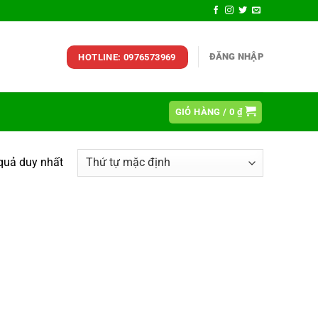
ĐĂNG NHẬP
HOTLINE: 0976573969
GIỎ HÀNG /
0
₫
 quả duy nhất