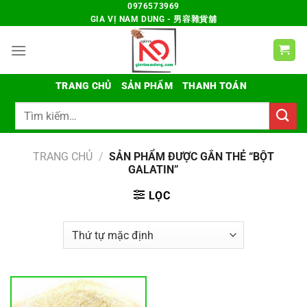
Chuyển
0976573969
GIA VỊ NAM DUNG - 男容雜貨舖
đến
nội
dung
TRANG CHỦ
SẢN PHẨM
THANH TOÁN
Tìm
kiếm:
TRANG CHỦ
/
SẢN PHẨM ĐƯỢC GẮN THẺ “BỘT
GALATIN”
LỌC