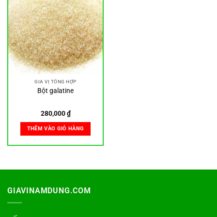
GIA VỊ TỔNG HỢP
Bột galatine
280,000
₫
THÊM VÀO GIỎ HÀNG
GIAVINAMDUNG.COM