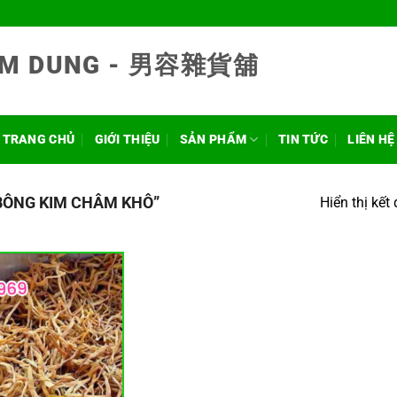
NAM DUNG - 男容雜貨舖
TRANG CHỦ
GIỚI THIỆU
SẢN PHẨM
TIN TỨC
LIÊN HỆ
BÔNG KIM CHÂM KHÔ”
Hiển thị kết