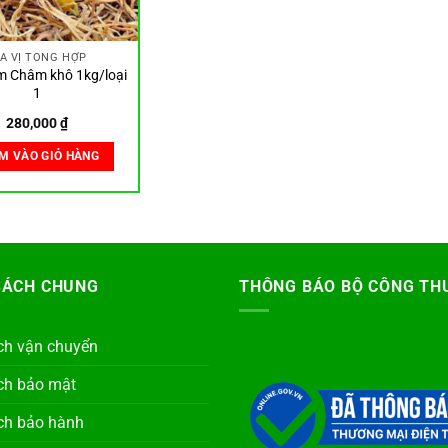
IA VỊ TỔNG HỢP
m Châm khô 1kg/loại
1
280,000
₫
M VÀO GIỎ HÀNG
SÁCH CHUNG
THÔNG BÁO BỘ CÔNG TH
ch vận chuyển
ch bảo mật
ch bảo hành