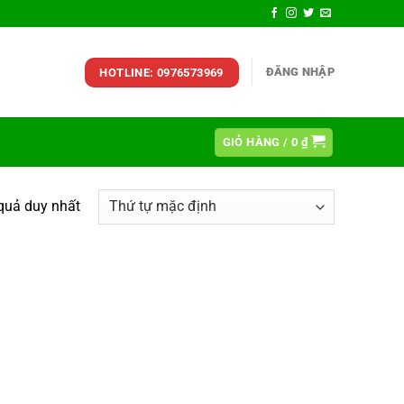
ĐĂNG NHẬP
HOTLINE: 0976573969
GIỎ HÀNG /
0
₫
 quả duy nhất