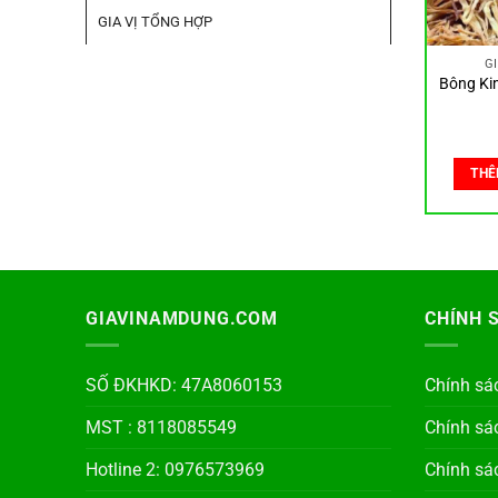
GIA VỊ TỔNG HỢP
G
Bông Ki
THÊ
GIAVINAMDUNG.COM
CHÍNH 
SỐ ĐKHKD: 47A8060153
Chính sá
MST : 8118085549
Chính sá
Hotline 2: 0976573969
Chính sá