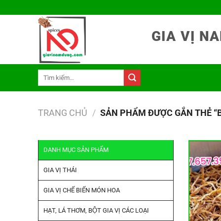
Chuyển
đến
nội
GIA VỊ 
dung
Tìm
kiếm:
TRANG CHỦ
/
SẢN PHẨM ĐƯỢC GẮN THẺ “
DANH MỤC SẢN PHẨM
GIA VỊ THÁI
GIA VỊ CHẾ BIẾN MÓN HOA
HẠT, LÁ THƠM, BỘT GIA VỊ CÁC LOẠI